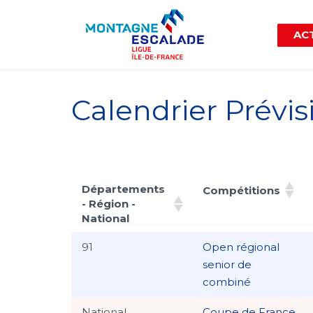
ACT
Calendrier Prévis
Départements
Compétitions
- Région -
National
Départements
Compétitions
91
Open régional
- Région -
senior de
National
combiné
National
Coupe de France