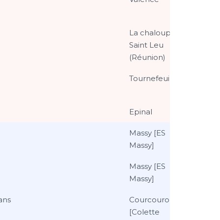
La chaloupe /
Saint Leu
(Réunion)
Tournefeuille
Epinal
Massy [ES
Massy]
Massy [ES
Massy]
ans
Courcouronnes
[Colette