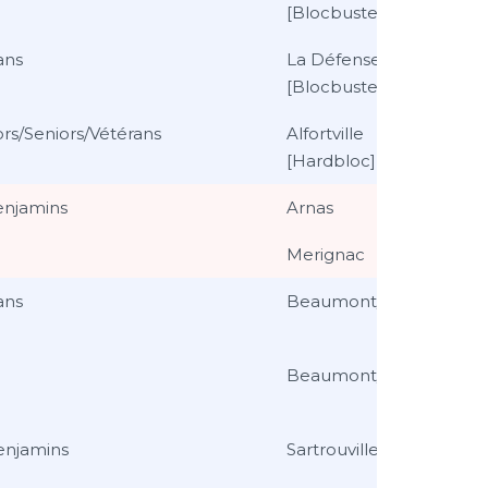
[Blocbuster]
ans
La Défense
[Blocbuster]
rs/Seniors/Vétérans
Alfortville
[Hardbloc]
enjamins
Arnas
Merignac
ans
Beaumont/Oise
Beaumont/Oise
enjamins
Sartrouville