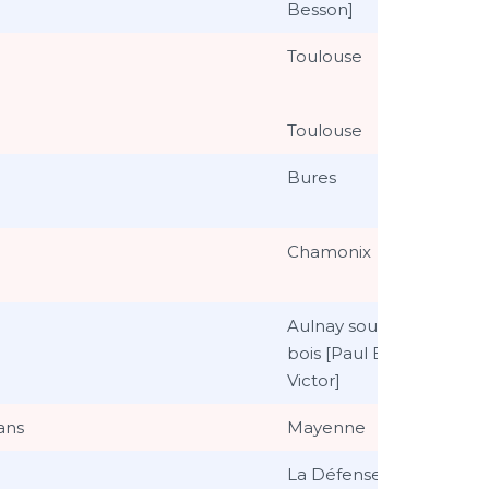
Besson]
Toulouse
Toulouse
Bures
Chamonix
Aulnay sous
bois [Paul Emile
Victor]
ans
Mayenne
La Défense