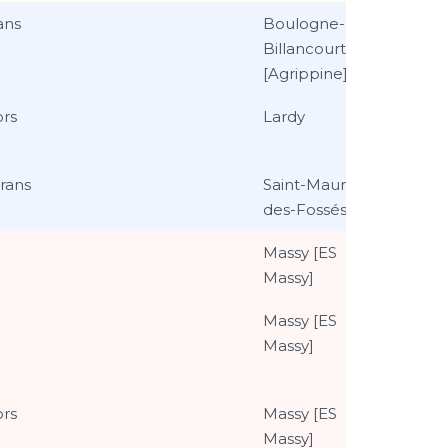
ans
Boulogne-
Billancourt
[Agrippine]
ors
Lardy
rans
Saint-Maur-
des-Fossés
Massy [ES
Massy]
Massy [ES
Massy]
ors
Massy [ES
Massy]