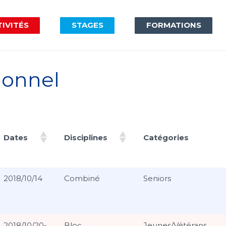
IVITÉS
STAGES
FORMATIONS
ionnel
Dates
Disciplines
Catégories
Dates
Disciplines
Catégories
2018/10/14
Combiné
Seniors
2018/10/20-
Bloc
Jeunes/Vétérans