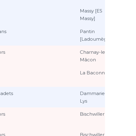
Massy [ES
Massy]
ans
Pantin
[Ladoumègue]
ors
Charnay-les-
Mâcon
La Baconnière
adets
Dammarie-les-
Lys
ors
Bischwiller
ors
Bischwiller