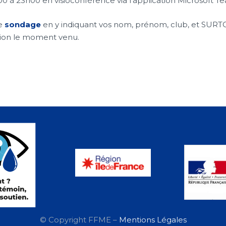
00 à 23h00 en visioconférence via l’application Microsoft T
ce
sondage
en y indiquant vos nom, prénom, club, et SURT
exion le moment venu.
© Copyright FFME –
Mentions Légales