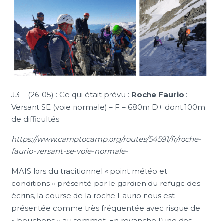
J3 – (26-05) : Ce qui était prévu :
Roche Faurio
:
Versant SE (voie normale) – F – 680m D+ dont 100m
de difficultés
https://www.camptocamp.org/routes/54591/fr/roche-
faurio-versant-se-voie-normale-
MAIS lors du traditionnel « point météo et
conditions » présenté par le gardien du refuge des
écrins, la course de la roche Faurio nous est
présentée comme très fréquentée avec risque de
« bouchons » au sommet. En revanche l’une des