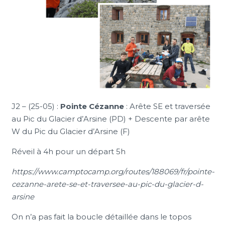
J2 – (25-05) :
Pointe Cézanne
: Arête SE et traversée
au Pic du Glacier d’Arsine (PD) + Descente par arête
W du Pic du Glacier d’Arsine (F)
Réveil à 4h pour un départ 5h
https://www.camptocamp.org/routes/188069/fr/pointe-
cezanne-arete-se-et-traversee-au-pic-du-glacier-d-
arsine
On n’a pas fait la boucle détaillée dans le topos