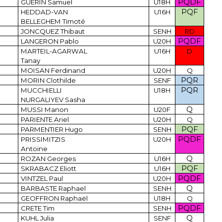
PQDF
GUERIN Samuel
U18H
PQF
HEDDAD-VAN
U16H
BELLEGHEM Timoté
JONCQUEZ Thibaut
SENH
RD
PQDF
LANGERON Pablo
U20H
MARTEIL-AGARWAL
U16H
D
Tanay
MOISAN Ferdinand
U20H
Q
PQR
MORIN Clothilde
SENF
PQR
MUCCHIELLI
U18H
NURGALIYEV Sasha
Q
MUSSI Manon
U20F
PARIENTE Ariel
U20H
Q
PQF
PARMENTIER Hugo
SENH
PQDF
PRISSIMITZIS
U20H
Antoine
Q
ROZAN Georges
U16H
PQF
SKRABACZ Eliott
U16H
PQDF
VINTZEL Paul
U20H
Q
BARBASTE Raphael
SENH
GEOFFRON Raphaël
U18H
Q
PQDF
CRETE Tim
SENH
Q
KUHL Julia
SENF