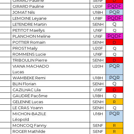
GIRARD Pauline
SENF
D
PQDF
GIRARD Pauline
U20F
PQR
JOMAT Nils
U18H
PQDF
LEMOINE Leyane
U18F
Q
LETENDRE Martin
SENH
PETITOT Maellys
U16F
Q
PQDF
PLANCHON Meline
U16F
POTTIER Romain
SENH
D
PROST Maily
U20F
Q
ROMMENS Lucie
U16F
Q
TRIBOULIN Pierre
SENH
D
PQR
VIANA MACHADO
U20H
Lucas
PQR
WAMBEKE Remi
U18H
Q
BLIN Florian
SENH
CAZILHAC Lila
U16F
D
GAUDRÉ Pacôme
U18H
Q
GELENNE Lucas
SENH
R
LE CRAS Yoann
SENH
Q
PQR
MICHON-BAZILE
U16H
Léopold
MONCOQ Fanny
SENF
R
ROGER Mathilde
SENF
R