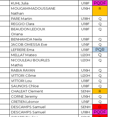
PQDF
KUHL Julia
U18F
MOUGAMMADOUSSANE
U16H
R
Nathan
PARE Martin
U18H
Q
REGGIO Clara
U18F
Q
BEAUDON LEDOUX
U18F
Q
Oriana
BENHAMDA Neila
U18F
Q
JACOB OMESSA Eve
U16F
Q
PQR
LEFRERE Ema
U18F
Q
MELLAT Mateo
U20H
NICOULEAU BOURLES
U20H
Q
Mathis
RABIA RAYAN
U16H
Q
VITTORI Côme
U20H
Q
VITTORI Lou
U18F
Q
SAUNOIS Chloe
U18F
Q
CHALEAT Clement
SENH
R
CORNE Jeremy
U16H
Q
CRETIEN Léonor
U16F
Q
DESCAMPS Samuel
SENH
D
PQDF
DESCAMPS Samuel
U18H