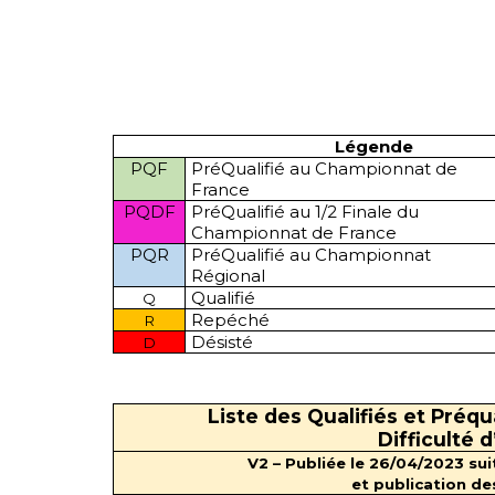
Légende
PQF
PréQualifié au Championnat de
France
PQDF
PréQualifié au 1/2 Finale du
Championnat de France
PQR
PréQualifié au Championnat
Régional
Qualifié
Q
Repéché
R
Désisté
D
Liste des Qualifiés et Préq
Difficulté 
V2 – Publiée le 26/04/2023 sui
et publication des