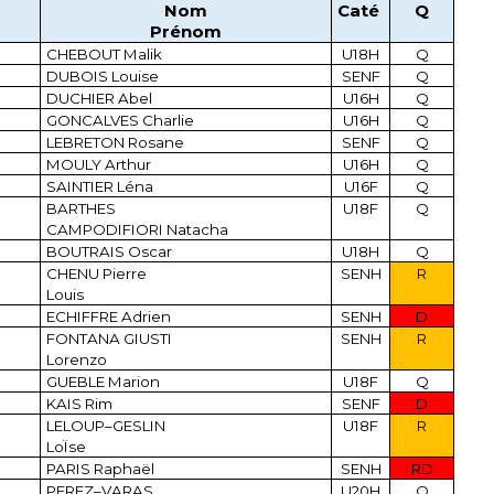
Nom
Caté
Q
Prénom
CHEBOUT Malik
U18H
Q
DUBOIS Louise
SENF
Q
DUCHIER Abel
U16H
Q
GONCALVES Charlie
U16H
Q
LEBRETON Rosane
SENF
Q
MOULY Arthur
U16H
Q
SAINTIER Léna
U16F
Q
BARTHES
U18F
Q
CAMPODIFIORI Natacha
BOUTRAIS Oscar
U18H
Q
CHENU Pierre
SENH
R
Louis
ECHIFFRE Adrien
SENH
D
FONTANA GIUSTI
SENH
R
Lorenzo
GUEBLE Marion
U18F
Q
KAIS Rim
SENF
D
LELOUP–GESLIN
U18F
R
LoÏse
PARIS Raphaël
SENH
RD
PEREZ–VARAS
U20H
Q