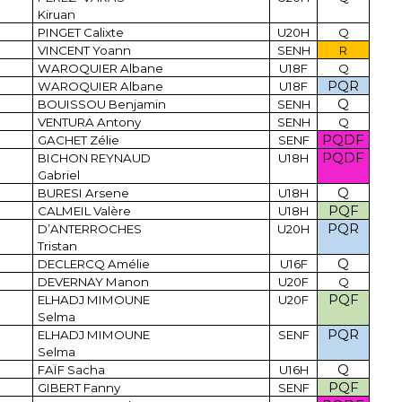
Kiruan
PINGET Calixte
U20H
Q
VINCENT Yoann
SENH
R
WAROQUIER Albane
U18F
Q
PQR
WAROQUIER Albane
U18F
Q
BOUISSOU Benjamin
SENH
VENTURA Antony
SENH
Q
PQDF
GACHET Zélie
SENF
PQDF
BICHON REYNAUD
U18H
Gabriel
Q
BURESI Arsene
U18H
PQF
CALMEIL Valère
U18H
PQR
D’ANTERROCHES
U20H
Tristan
Q
DECLERCQ Amélie
U16F
DEVERNAY Manon
U20F
Q
PQF
ELHADJ MIMOUNE
U20F
Selma
PQR
ELHADJ MIMOUNE
SENF
Selma
Q
FAÏF Sacha
U16H
PQF
GIBERT Fanny
SENF