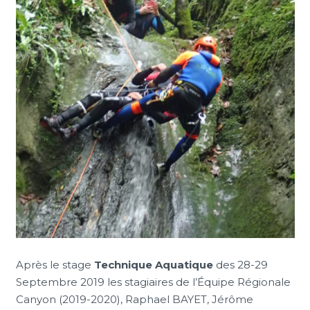
Après le stage
Technique Aquatique
des 28-29
Septembre 2019 les stagiaires de l’Équipe Régionale
Canyon (2019-2020), Raphael BAYET, Jérôme