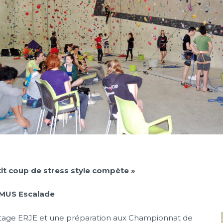
etit coup de stress style compète »
 SMUS Escalade
 stage ERJE et une préparation aux Championnat de