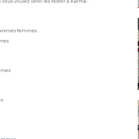
 vous voulez venir les tester à Karma :
 minimes femmes
mmes
ommes
es