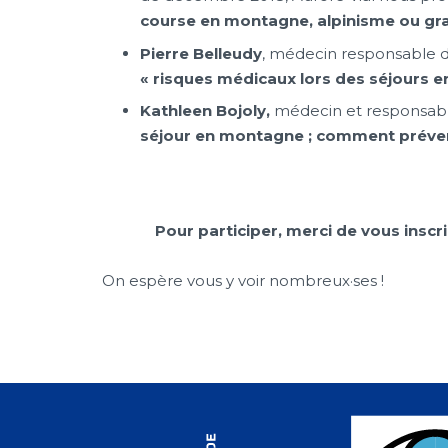
course en montagne, alpinisme ou gra
Pierre Belleudy
, médecin responsable d
« risques médicaux lors des séjours e
Kathleen Bojoly,
médecin et responsabl
séjour en montagne ; comment préveni
Pour participer, merci de vous inscr
On espère vous y voir nombreux·ses !