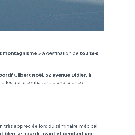
et montagnisme »
à destination de
tou·te·s
portif Gilbert Noël, 52 avenue Didier, à
/celles qui le souhaitent d’une séance
tion très appréciée lors du séminaire médical
 bien se nourrir avant et pendant une